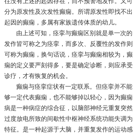
往没有上述的起因存在，而不预警地发作。又可
分为原发性及次发性癫痫。所谓原发性即找不出
起因的癫痫，多属有家族遗传体质的幼儿。
由上述可知，痉挛与癫痫区别就是单一次的
发作皆可称之为痉挛，而多次、反覆性的发作则
可称为癫痫，换句话说，痉挛与癫痫相较为，癫
痫的定义要严刻得多，要是确定诊断，则应承受
诊疗，才有恢复的机会。
癫痫与痉挛症状有一定联系。但痉挛并不能
够一定代表癫痫，也不能够掉以轻心，因为癫痫
病是一种病症的综合征，以脑部神经元重复突然
过度放电所致的间歇性中枢神经系统功能失调为
特征。是一种起源于大脑，并重复发作的运动感