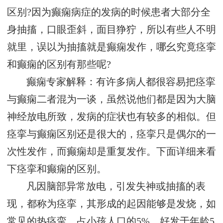
区别?因为癫痫病症的发病的时候患者大部分全
身抽搐，口眼歪斜，面目狰狞，所以有些人不明
就里，误以为抽搐就是癫痫发作，哪幺究竟痉挛
和癫痫的区别有那些呢?
癫痫专家解释：有许多病人都很容易把痉挛
与癫痫二者混为一谈，虽然说他们都是因为大脑
神经放电所致，发病的症状也有较多的相似。但
痉挛与癫痫区别还是很大的，痉挛只是偶尔的一
次性发作，而癫痫却是重复发作。下面详细来看
下痉挛和癫痫的区别。
凡因脑部异常放电，引发失神或抽搐的表
现，都称为痉挛，其形成的起因能够是发烧，如
常见的热痉挛，占小孩人口的5%，好发于年龄5