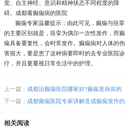
觉、自主神经、意识和精神状态不同程度的障
碍。
成都看癫痫病的医院
癫痫专家温馨提示：由此可见，癫痫与痉挛
的主要区别就是，痉挛为偶尔一次性发作，而癫
痫具备重复性，会时常发作。癫痫病对人体的伤
害很大，要是患了这种病要即时的去专业医院诊
疗，并且要重视日常生活中的护理。
上一篇：
成都治癫痫医院哪家好?癫痫发病前的
症状有哪些?
下一篇：
成都癫痫医院专家讲解造成癫痫发作的
原因有什么?
相关阅读